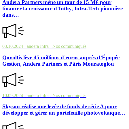
Andera Partners mène un tour de 15 M€ pour
financer la croissance d’Inthy, Infra-Tech pionnière
dans…
03.10.2024
- andera Infra
- Nos communiqués
Qovoltis lève 45 millions d’euros auprès d’Épopée
Gestion, Andera Partners et Pâris Mouratoglou
10.09.2024
- andera Infra
- Nos communiqués
Skysun réalise une levée de fonds de série A pour
développer et gérer un portefeuille photovoltaïque…