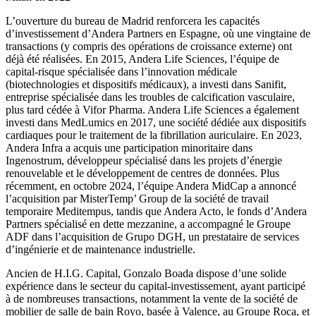
L’ouverture du bureau de Madrid renforcera les capacités
d’investissement d’Andera Partners en Espagne, où une vingtaine de
transactions (y compris des opérations de croissance externe) ont
déjà été réalisées. En 2015, Andera Life Sciences, l’équipe de
capital-risque spécialisée dans l’innovation médicale
(biotechnologies et dispositifs médicaux), a investi dans Sanifit,
entreprise spécialisée dans les troubles de calcification vasculaire,
plus tard cédée à Vifor Pharma. Andera Life Sciences a également
investi dans MedLumics en 2017, une société dédiée aux dispositifs
cardiaques pour le traitement de la fibrillation auriculaire. En 2023,
Andera Infra a acquis une participation minoritaire dans
Ingenostrum, développeur spécialisé dans les projets d’énergie
renouvelable et le développement de centres de données. Plus
récemment, en octobre 2024, l’équipe Andera MidCap a annoncé
l’acquisition par MisterTemp’ Group de la société de travail
temporaire Meditempus, tandis que Andera Acto, le fonds d’Andera
Partners spécialisé en dette mezzanine, a accompagné le Groupe
ADF dans l’acquisition de Grupo DGH, un prestataire de services
d’ingénierie et de maintenance industrielle.
Ancien de H.I.G. Capital, Gonzalo Boada dispose d’une solide
expérience dans le secteur du capital-investissement, ayant participé
à de nombreuses transactions, notamment la vente de la société de
mobilier de salle de bain Royo, basée à Valence, au Groupe Roca, et