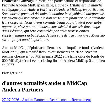
Francesco Gonzaga
, directeur de participations et responsable de
l’activité Andera MidCap en Italie, ajoute : «
L’Italie est un marché
stratégique pour Andera Partners et Andera MidCap en particulier.
Son énorme potentiel découle du nombre incroyable d’entrepreneurs
talentueux qui recherchent le bon partenaire financier pour atteindre
leurs objectifs. Nous avons constaté beaucoup d’intérêt pour notre
approche, c’est pourquoi nous avons décidé d’investir davantage
dans l’équipe, qui sera complétée par deux professionnels
supplémentaires début 2023. Je suis ravi de travailler avec Maurizio
sur un projet aussi important
».
Andera MidCap déploie actuellement son cinquième fonds (Andera
MidCap 5), qui a réalisé trois investissements en 2022. Avec un
premier closing à 450 M€ en mars 2022 et la taille cible du fonds de
600 M€ déjà sécurisée, le closing final d’Andera MidCap 5 aura lieu
en 2023.
Partager sur :
d'autres actualités andera MidCap
Andera Partners
27.07.2026
- Andera Partners - Recrutement
- Recrutement