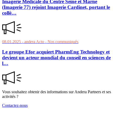
Imagerie Médicale du Centre Seine et Marne
(Imagerie 77) rejoint Imagerie Cardinet, portant le
collè…
08.01.2025
- andera Acto
- Nos communiqués
Le groupe Efor acquiert PharmEng Technology et
devient un acteur mondial du conseil en sciences de
l…
Vous souhaitez obtenir des informations sur Andera Partners et ses
activités ?
Contactez-nous